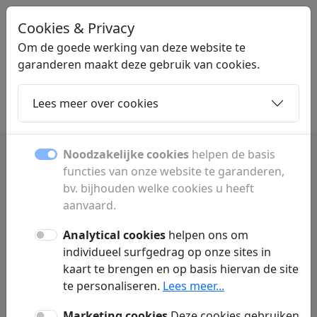
Cookies & Privacy
LINKMIJ
.NL
Om de goede werking van deze website te
garanderen maakt deze gebruik van cookies.
Lees meer over cookies
Home
Dochters
Artikelen
Contact
Noodzakelijke cookies
helpen de basis
functies van onze website te garanderen,
Startpagina met overzicht
bv. bijhouden welke cookies u heeft
van websites en links
aanvaard.
Analytical cookies
helpen ons om
Startpagina met handige verzameling van
individueel surfgedrag op onze sites in
websites en links. Vind snel informatie,
kaart te brengen en op basis hiervan de site
diensten en categorieën op één
te personaliseren.
Lees meer...
overzichtelijke plek online.
Marketing cookies
Deze cookies gebruiken