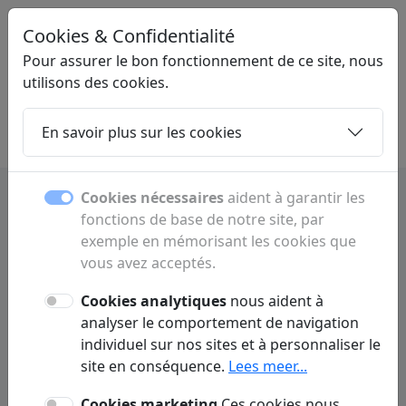
Cookies & Confidentialité
LINKMIJ
.NL
Pour assurer le bon fonctionnement de ce site, nous
utilisons des cookies.
En savoir plus sur les cookies
Home
Sous-pages
Articles
Contact
Cookies nécessaires
aident à garantir les
fonctions de base de notre site, par
Conditions générales
exemple en mémorisant les cookies que
vous avez acceptés.
1. Applicabilité
Cookies analytiques
nous aident à
En visitant Linkmij.nl (ci-après dénommé : Nous ou ce site web), vous
analyser le comportement de navigation
acceptez tacitement et sans réserve l'applicabilité de ces conditions
individuel sur nos sites et à personnaliser le
d'utilisation. Linkmij.nl peut modifier ces conditions à tout moment, sans
préavis.
site en conséquence.
Lees meer...
Cookies marketing
Ces cookies nous